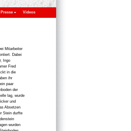
Presse
Videos
i Mitarbeiter
ntiert. Dabei
r, Ingo
hmer Fred
ckt in die
ben ihr
ein paar
inboden der
elle lag, wurde
dicker und
Das Absetzen
r Stein durfte
denstein
Tagen wurden
 Steinboden