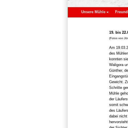
Unsere Mühle
Freund
19. bis 22
(Fotos von Jö
Am 19.03.20
des Mühlen
konnten sie
Waligora u
Günther, de
Eingangstü
Gewicht. Zu
Schritte ge
Mühle gehob
der Läufers
somit schw
des Läufers
dabei nich
hervorsteh
der Sichter