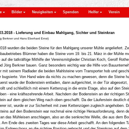
e
Bilder
Neuigkeiten
Spenden
Helfer
Verein
.03.2018 - Lieferung und Einbau Mahlgang, Sichter und Steinkran
rg Berkner und Hans Eberhard Ernst)
18 wurden die beiden Steine für den Mahlgang unserer Mühle angeliefert. Zwe
baubetriebes Blümner haben die Steine vom 19. bis 21. März in der Mühle mo
 auf die tatkräftige Mithilfe der Vereinsmitglieder Christian Koch, Gerolf Rothe
nd Jörg Berkner bauen. Ganz besonders wichtig war die Hilfe von Bauunterne
r mit seinem Radlader die beiden Mahlsteine vom Transporter hob und geschi
r bugsierte. Von Hand wäre da nichts zu machen gewesen, denn die Steine ha
erst wurde der Bodenstein entladen, dann aufgerichtet, in der Tür abgesetzt, 
rollt und schließlich mit einem Kettenzug in die erste Etage, also auf den Ste
en - eine kräftezehrende Arbeit. Nachdem der Bodenstein an der richtigen St
tein auf dem gleichen Weg nach oben geschafft. Da der Läuferstein deutlich 
erer ist, wurde er zur Sicherheit mit zwei Kettenzügen zugleich angehoben. 
teins auf den Bodenstein war nochmal eine richtige Herausforderung, denn de
t an das Mühleisen anschlagen, also an die senkrechte Welle, die aus dem Bo
t. Am Ende des zweiten Tages war diese Arbeit geschafft. An den folgenden 
 im Erdgeschoss an die richtige Position gebracht und der Steinkran auf dem