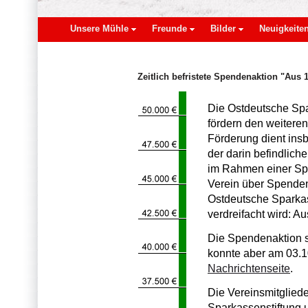
Unsere Mühle
Freunde
Bilder
Neuigkeite
Zeitlich befristete Spendenaktion "Aus 
Die Ostdeutsche Spa
fördern den weitere
Förderung dient in
der darin befindlich
im Rahmen einer Spe
Verein über Spenden
Ostdeutsche Sparka
verdreifacht wird: A
Die Spendenaktion so
konnte aber am 03.1
Nachrichtenseite
.
Die Vereinsmitgliede
Sparkassenstiftung 